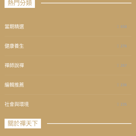
熱門分類
當期精選
658
健康養生
276
禪師說禪
267
編輯推薦
236
社會與環境
235
關於禪天下