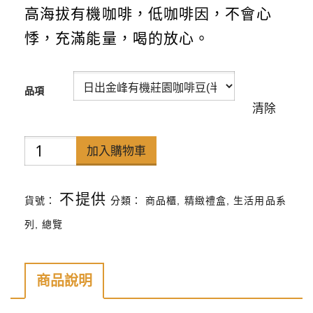
高海拔有機咖啡，低咖啡因，不會心
悸，充滿能量，喝的放心。
品項
清除
日
加入購物車
出
金
不提供
貨號：
分類：
商品櫃
,
精緻禮盒
,
生活用品系
峰
列
,
總覽
有
機
商品說明
咖