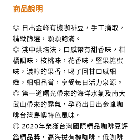
啡
商品說明
莊
園
◎ 日出金峰有機咖啡豆，手工摘取，
豆
精緻篩選，顆顆飽滿。
數
◎ 淺中烘培法，口感帶有甜香味，柑
量
橘調味，核桃味，花香味，堅果糖蜜
味，濃醇的果香，喝了回甘口感細
緻，細細品嘗，享受每日活力泉源。
◎ 第一道曙光帶來的海洋水氣及南大
武山帶來的霧氣，孕育出日出金峰咖
啡台灣島嶼特色風味。
◎ 2020年榮獲台灣國際精品咖啡豆評
鑑精品獎，高海拔有機咖啡，低咖啡