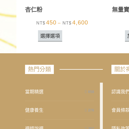
杏仁粉
無量
450
4,600
NT$
–
NT$
選擇選項
熱門分類
關於
當期精選
認識我
658
健康養生
會員條
276
禪師說禪
隱私政
267