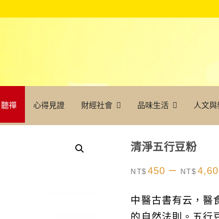
聽禪
心得見證
財經社會
品味生活
人文與
清淨五行豆粉
–
450
4,6
NT$
NT$
中醫古書有云，醫
的自然法則。五行