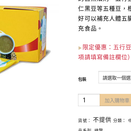
仁黑豆等五種豆，
好可以補充人體五
充食品。
限定優惠：
五行豆
▶︎
項請填寫備註欄位
包裝
清
加入購物車
淨
五
不提供
貨號：
分類：
行
品系列
,
總覽