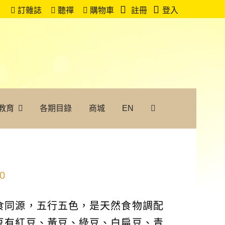
訂雜誌
聽禪
購物車
註冊
登入
教育
各期目錄
商城
EN
00
食同源，五行五色，是天然食物調配
豆有紅豆、黃豆、綠豆、白扁豆、青