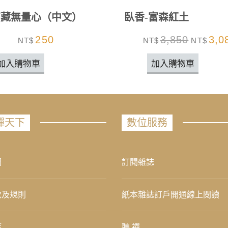
寶藏無量心（中文）
臥香-富森紅土
250
3,850
3,0
NT$
NT$
NT$
加入購物車
加入購物車
禪天下
數位服務
們
訂閱雜誌
款及規則
紙本雜誌訂戶開通線上閱讀
策
聽 禪