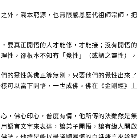
父之外，溯本窮源，也無限感恩歷代祖師宗師，把
法，要真正開悟的人才能修，才能接；沒有開悟的
知理性，卻根本不知有「覺性」（或謂之靈性），
他們的靈性與佛正等無別，只要他們的覺性出來了
樣可以當下開悟，一世成佛。佛在《金剛經》上
傳心，佛心印心，普度有情，他所傳的法雖然是無
的用語言文字來表達，讓弟子開悟，讓有緣人開啟
的佛法，他總是能以最淺顯易懂的白話語言來詮釋