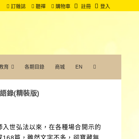
訂雜誌
聽禪
購物車
註冊
登入
教育
各期目錄
商城
EN
語錄(精裝版)
師入世弘法以來，在各種場合開示的
168篇，雖然文字不多，卻寶藏無