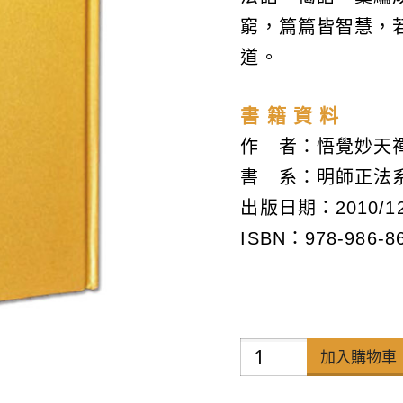
窮，篇篇皆智慧，
道。
書 籍 資 料
作 者：悟覺妙天
書 系：明師正法
出版日期：2010/1
ISBN：978-986-86
悟
加入購物車
覺