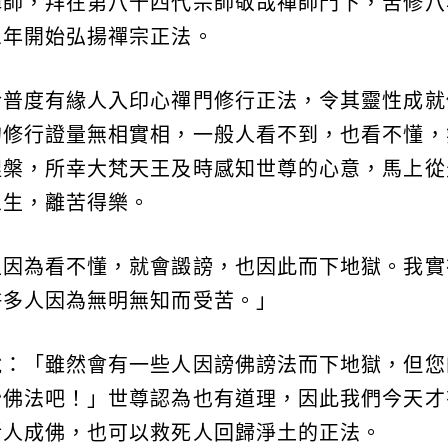
禪師，拜在第八十四代宗師敬哉禪師門下，苦修八
三年開始弘揚禪宗正法。
於普度有緣人入印心禪門修行正法，令其靈性成就
的修行證量無相實相，一般人看不到，也看不懂，
涅槃，所幸大梵天王及時感知世尊的心意，馬上從
眾生，離苦得樂。
生因為看不懂，就會譭謗，也因此而下地獄。我實
許多人因為無明無知而受苦。」
說：「雖然會有一些人因謗佛謗法而下地獄，但您
妙佛法吧！」世尊認為也有道理，因此我們今天才
活人成佛，也可以救死人回歸淨土的正法。