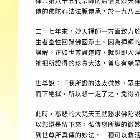
禪宗第八十五代宗師南無悟覺妙天
傳的佛陀心法法脈傳承，於一九八
二十七年來，妙天禪師一方面致力
生者靈性回歸佛國淨土。因為禪師
誤解。正如世尊證道時，就想即入
衪把所證得的珍貴大法，普度有緣
世尊說：「我所證的法太微妙，眾
而下地獄，所以想一走了之，免得
此時，慈悲的大梵天王就懇求佛陀
以您還是留下來，弘傳您所證的微
到世尊所真傳的妙法，一種可以救