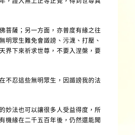
年，證入無上正等正覺，得到世尊真
佛菩薩；另一方面，亦普度有緣之往
無明眾生難免會譭謗、污瀎、打壓、
天界下來祈求世尊，不要入涅槃，要
在不忍這些無明眾生，因譭謗我的法
的妙法也可以讓很多人受益得度，所
有機緣在二千五百年後，仍然還能聞