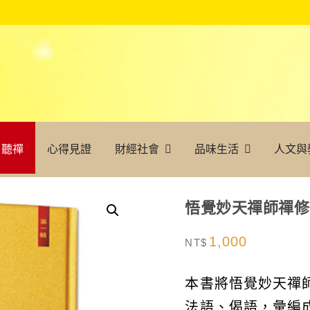
聽禪
心得見證
財經社會
品味生活
人文與
悟覺妙天禪師禪修
1,000
NT$
本書將悟覺妙天禪
法語、偈語，彙編成