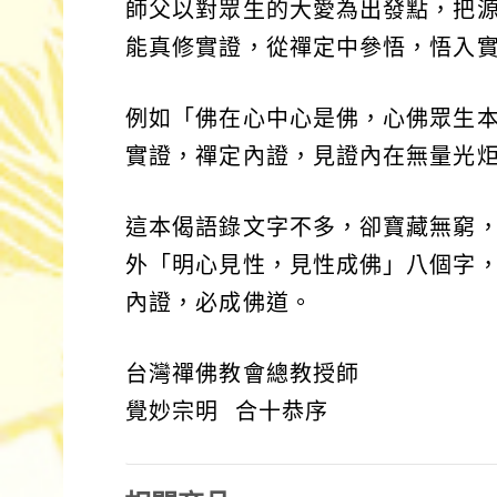
師父以對眾生的大愛為出發點，把
能真修實證，從禪定中參悟，悟入
例如「佛在心中心是佛，心佛眾生
實證，禪定內證，見證內在無量光
這本偈語錄文字不多，卻寶藏無窮
外「明心見性，見性成佛」八個字
內證，必成佛道。
台灣禪佛教會總教授師
覺妙宗明 合十恭序