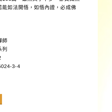
若能如法開悟，如悟內證，必成佛
禪師
系列
2
024-3-4