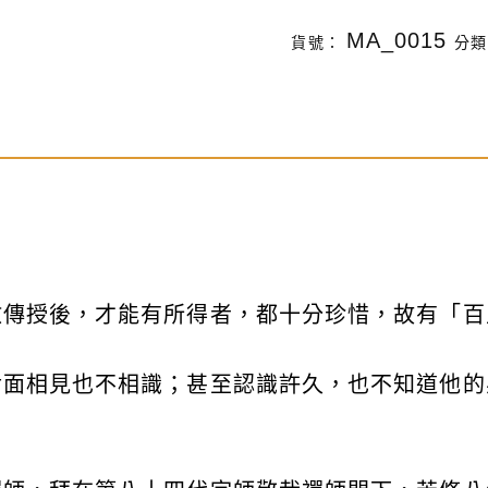
妙
MA_0015
貨號：
分
天
禪
師
禪
修
語
錄
(精
教傳授後，才能有所得者，都十分珍惜，故有「百
裝
版)
對面相見也不相識；甚至認識許久，也不知道他的
數
量