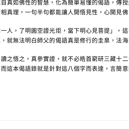
源自真如佛性的智慧，化為簡單易懂的偈語，傳授
實相真理，一句半句都能讓人開悟見性，心開見佛
本一人，了明圓空證光炬，當下明心見菩提」，這
炬，就無法明白師父的偈語真是修行的圭臬，法海
，讀之悟之，真參實證，就不必皓首窮研三藏十二
，而這本偈語錄就是針對這八個字而表達，言簡意