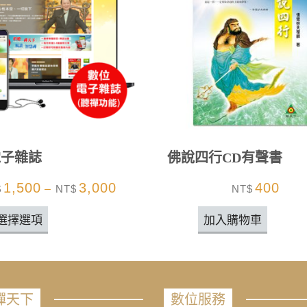
電子雜誌
佛說四行CD有聲書
1,500
3,000
400
$
–
NT$
NT$
選擇選項
加入購物車
禪天下
數位服務