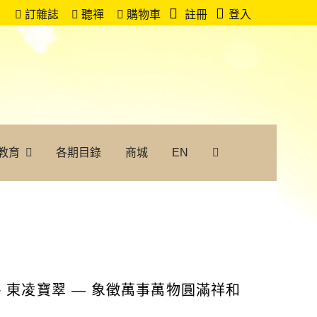
訂雜誌
聽禪
購物車
註冊
登入
教育
各期目錄
商城
EN
東凌寶翠 — 象徵萬事萬物圓滿祥和