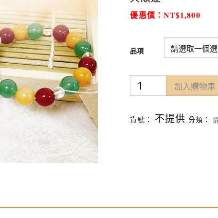
優惠價：NT$1,800
品項
財
加入購物車
神
寶
不提供
貨號：
分類：
珠
數
量