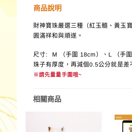
商品說明
財神寶珠嚴選三種（紅玉髓、黃玉
圓滿祥和與順遂。
尺寸: M （手圍 18cm）、L （手圍
珠子有厚度，再減個0.5公分就是
※請先量量手圍哦~
相關商品
評分