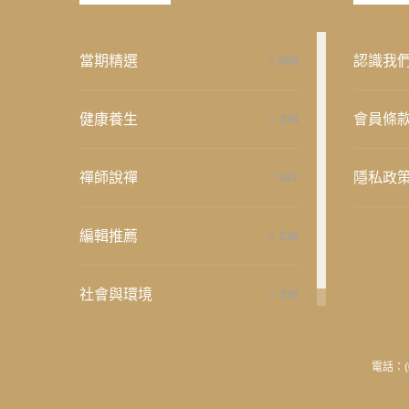
當期精選
認識我
658
健康養生
會員條
276
禪師說禪
隱私政
267
編輯推薦
236
社會與環境
235
電話：(0