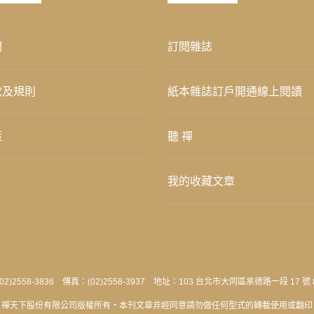
們
訂閱雜誌
款及規則
紙本雜誌訂戶開通線上閱讀
策
聽 禪
我的收藏文章
2)2558-3836 傳真：(02)2558-3937 地址：103 台北市大同區承德路一段 17 號 
禪天下股份有限公司版權所有‧本刊文章非經同意請勿做任何型式的轉載使用或翻印