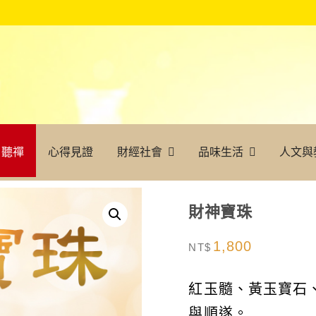
聽禪
心得見證
財經社會
品味生活
人文與
財神寶珠
1,800
NT$
紅玉髓、黃玉寶石、
與順遂。