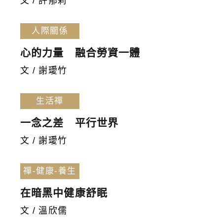
文 / 許郁莉
人際關係
心的力量 融合勞資一體
文 / 謝璦竹
生活禪
一念之差 平行世界
文 / 謝璦竹
禪-健康-養生
在暗黑中健康舒眠
文 / 溫欣儒