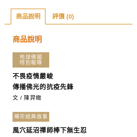
誌
第
商品說明
評價 (0)
197
期
商品說明
數
量
地球佛國
特別報導
不畏疫情嚴峻
傳播佛光的抗疫先鋒
文 / 陳羿緻
禪宗經典故事
風穴延沼禪師棒下無生忍