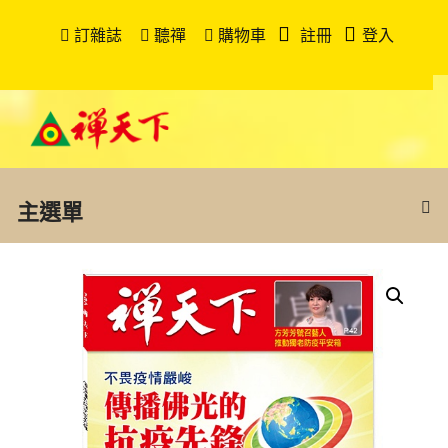
訂雜誌
聽禪
購物車
註冊
登入
主選單