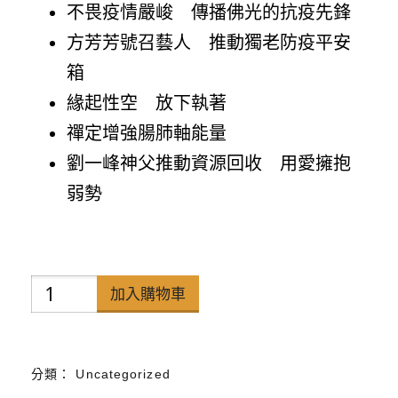
不畏疫情嚴峻 傳播佛光的抗疫先鋒
方芳芳號召藝人 推動獨老防疫平安
箱
緣起性空 放下執著
禪定增強腸肺軸能量
劉一峰神父推動資源回收 用愛擁抱
弱勢
禪
加入購物車
天
下
分類：
Uncategorized
雜