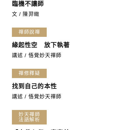
臨機不讓師
文 / 陳羿緻
禪師說禪
緣起性空 放下執著
講述 / 悟覺妙天禪師
禪修釋疑
找到自己的本性
講述 / 悟覺妙天禪師
妙天禪師
法語解析