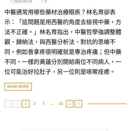
2025-06-01
0
中醫通常用哪些藥材治療眼疾？林名育卻表
示：「這問題是用西醫的角度去檢視中藥，方
法不正確。」林名育指出，中醫哲學強調整體
觀、歸納法，與西醫分析法、對抗的思維不
同。例如普拿疼很明確就是專治疼痛；但中藥
不同，一樣的黃蓮分別開給兩位不同病人，一
位可能治好拉肚子，另一位則是咳嗽痊癒。
READ MORE
1
2
3
...
12