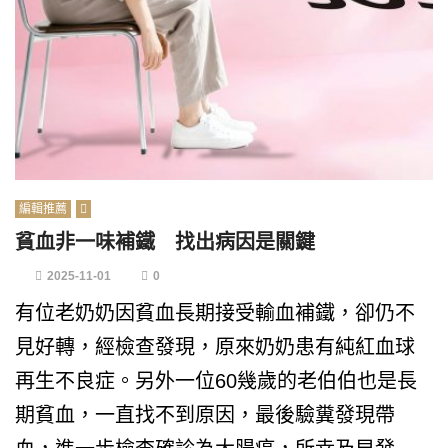
編輯推薦
貧血非一味補鐵 找出病因是關鍵
2025-11-01
0
有位老奶奶因貧血長期接受輸血補鐵，卻仍不
見好轉，經檢查發現，原來奶奶患有純紅血球
再生不良症。另外一位60幾歲的老伯伯也是長
期貧血，一直找不到原因，最後驗糞發現帶