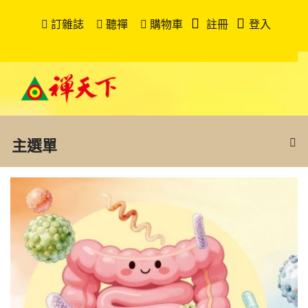
訂雜誌
聽禪
購物車
註冊
登入
主選單