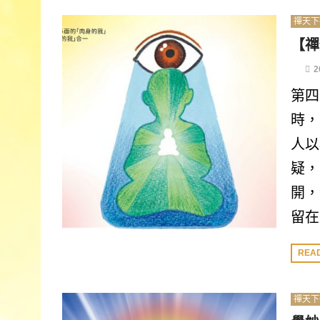
禪天下
【禪
2
第四
時，
人以
疑，
開，
留在
REA
禪天下