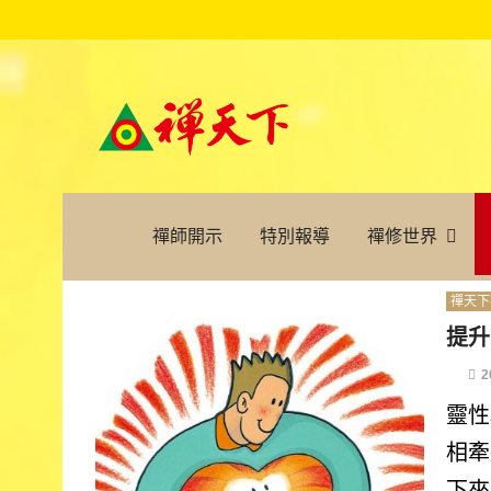
禪師開示
特別報導
禪修世界
禪天下
提升
2
靈性
相牽
下來