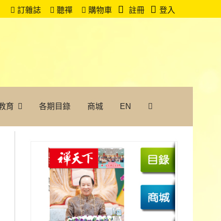
訂雜誌
聽禪
購物車
註冊
登入
教育
各期目錄
商城
EN