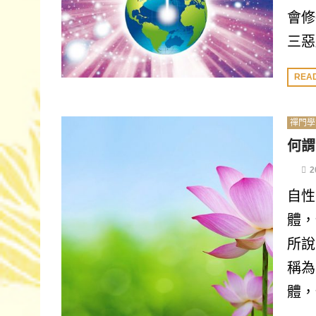
會修
三惡
REA
禪門學
何謂
2
自性
體，
所說
稱為
體，