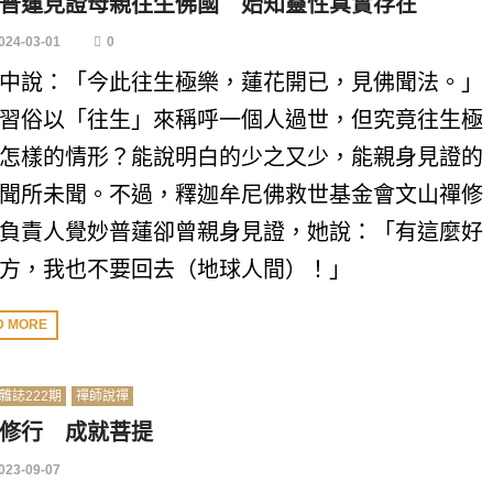
普蓮見證母親往生佛國 始知靈性真實存在
024-03-01
0
中說：「今此往生極樂，蓮花開已，見佛聞法。」
習俗以「往生」來稱呼一個人過世，但究竟往生極
怎樣的情形？能說明白的少之又少，能親身見證的
聞所未聞。不過，釋迦牟尼佛救世基金會文山禪修
負責人覺妙普蓮卻曾親身見證，她說：「有這麼好
方，我也不要回去（地球人間）！」
D MORE
雜誌222期
禪師說禪
修行 成就菩提
023-09-07