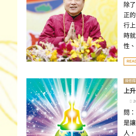
除了
正的
行上
時就
性、
REA
禪修釋
上升
2
問：
是讓
人，