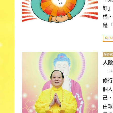
好」
樣，
是「
REA
禪師說
人除
2
修行
個人
己，
由眾