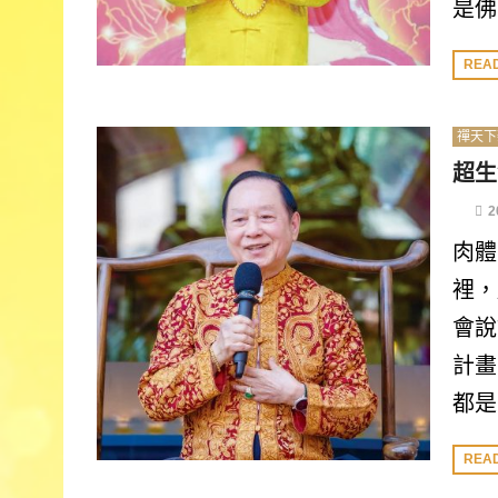
是佛
REA
禪天下
超生
2
肉體
裡，
會說
計畫
都是
REA