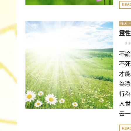
REA
禪天下
靈性
2
不論
不死
才能
為憑
行為
人世
去一
REA