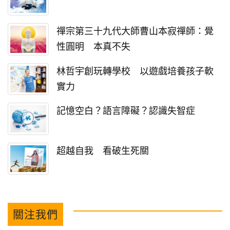
禪宗第三十九代大師曹山本寂禪師：覺
性圓明 本真不失
林哲宇創玩轉學校 以遊戲培養孩子軟
實力
記憶空白？語言障礙？認識失智症
超越自我 看破生死關
關注我們