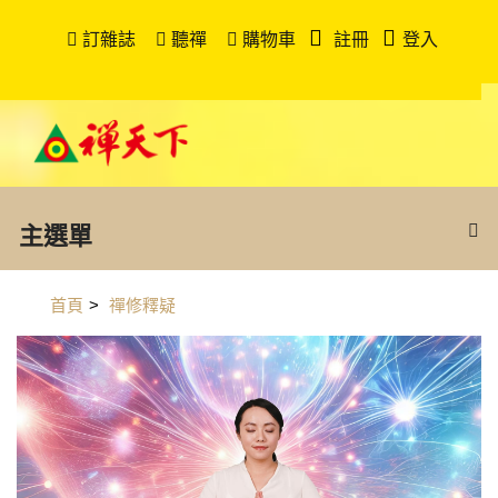
訂雜誌
聽禪
購物車
註冊
登入
主選單
首頁
>
禪修釋疑