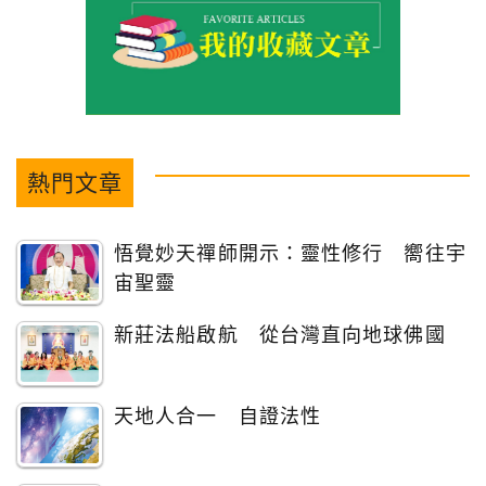
熱門文章
悟覺妙天禪師開示：靈性修行 嚮往宇
宙聖靈
新莊法船啟航 從台灣直向地球佛國
天地人合一 自證法性