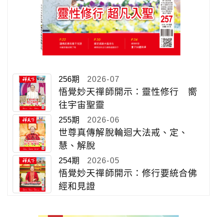
256期
2026-07
悟覺妙天禪師開示：靈性修行 嚮
往宇宙聖靈
255期
2026-06
世尊真傳解脫輪迴大法戒、定、
慧、解脫
254期
2026-05
悟覺妙天禪師開示：修行要統合佛
經和見證