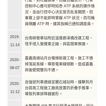
行駛，到花蓮換車。而據台鐵表示，行車
控制中心應可即時知悉 ATP 系統的運作情
況，並由行控中心決定是否批准關閉，但
事實上卻不能即時掌握 ATP 狀況，而司機
員隔離 ATP 時，據其指稱已通知調度員。
2019-
台南柳營車站附近溫厝廊溪橋改建工程，
怪手侵入營運東正線，與區間車擦撞。
11-14
嘉義南靖站月台電梯新建工程，施工不慎
2020-
掉落延長線，導致電車線熔斷，造成嘉義
08-07
與後壁間雙向不通。
自強號列車通過宜蘭石城站時，撞擊到月
2020-
台提高工程施工廠商放置的折疊手推車，
11-12
導致列車排障器變形。
太魯閣號 408 車次行經清水隧道前，因台