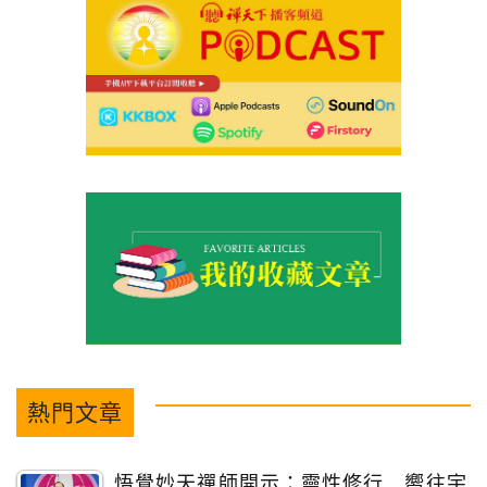
熱門文章
悟覺妙天禪師開示：靈性修行 嚮往宇