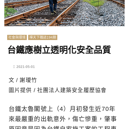
社會與環境
禪天下雜誌194期
台鐵應樹立透明化安全品質
2021-05-01
文 / 謝璦竹
圖片提供 / 社團法人建築安全履歷協會
台鐵太魯閣號上（4）月初發生近70年
來最嚴重的出軌意外，傷亡慘重，肇事
原因竟是因為台鐵自家施工案的工程車