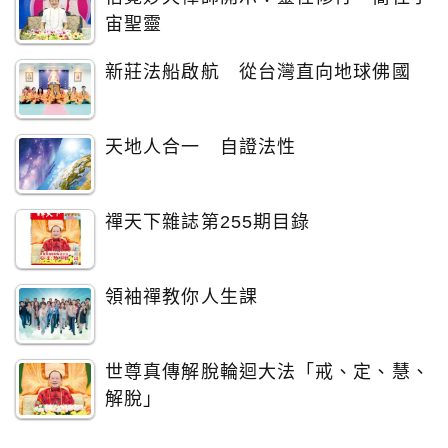
宙聖靈
新莊法船啟航 從台灣直向地球佛國
天地人合一 自證法性
禪天下雜誌第255期目錄
領袖禪教你人生課
世尊真傳解脫輪迴大法「戒、定、慧、
解脫」