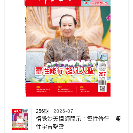
256期
2026-07
悟覺妙天禪師開示：靈性修行 嚮
往宇宙聖靈