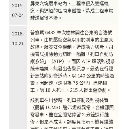
屏東六塊厝車站內，工程車侵入營運軌
2015-
道，與通過的區間車碰撞，造成工程車駕
07-04
駛送醫後不治。
普悠瑪 6432 車次樹林開往台東的自強號
2018-
列車，由於壓縮空氣以用於剎車的主風泵
10-21
故障，觸發安全機制，造成動力切斷。司
機嘗試排除動力切斷，隔離「列車自動防
護系統」（ATP），而因 ATP 遠端監視系
統未連線，無發出告警訊息。最後在行經
新馬站附近彎道時，以 140 公里的時速過
彎，因超速（速限為 75 公里）造成翻
車，釀 18 人死亡、215 人輕重傷慘劇。
該列車在出發時，列車控制及監視裝置
（簡稱 TCMS）警示燈就異常，台鐵卻照
常發車，雖在宜蘭站停留 2 分鐘進行維
修，但是不成功，調度員指示司機員繼續