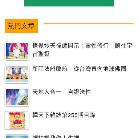
熱門文章
悟覺妙天禪師開示：靈性修行 嚮往宇
宙聖靈
新莊法船啟航 從台灣直向地球佛國
天地人合一 自證法性
禪天下雜誌第255期目錄