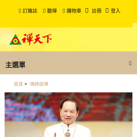
訂雜誌
聽禪
購物車
註冊
登入
主選單
首頁
>
禪師說禪