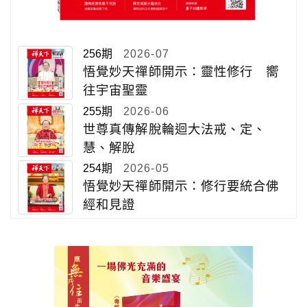
256期
2026-07
悟覺妙天禪師開示：靈性修行 嚮
往宇宙聖靈
255期
2026-06
世尊真傳解脫輪迴大法戒、定、
慧、解脫
254期
2026-05
悟覺妙天禪師開示：修行要統合佛
經和見證