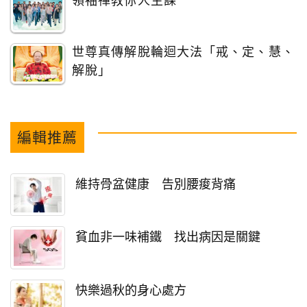
領袖禪教你人生課
世尊真傳解脫輪迴大法「戒、定、慧、
解脫」
編輯推薦
維持骨盆健康 告別腰痠背痛
貧血非一味補鐵 找出病因是關鍵
快樂過秋的身心處方