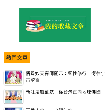
熱門文章
悟覺妙天禪師開示：靈性修行 嚮往宇
宙聖靈
新莊法船啟航 從台灣直向地球佛國