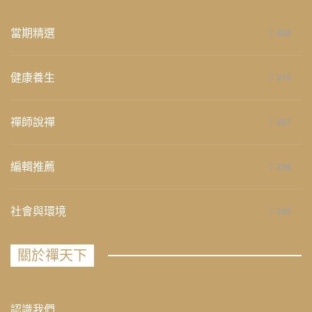
當期精選
658
健康養生
276
禪師說禪
267
編輯推薦
236
社會與環境
235
關於禪天下
認識我們