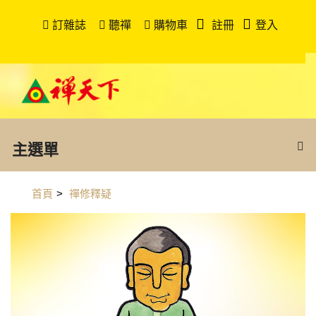
訂雜誌
聽禪
購物車
註冊
登入
主選單
首頁
>
禪修釋疑