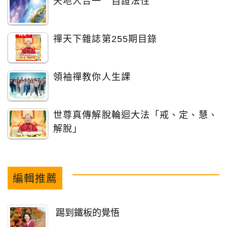
天地人合一 自證法性
禪天下雜誌第255期目錄
領袖禪教你人生課
世尊真傳解脫輪迴大法「戒、定、慧、
解脫」
編輯推薦
踢到鐵板的覺悟