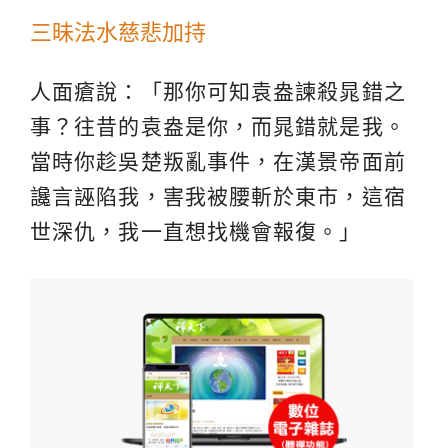
三昧法水慈悲加持
人面瘡說：「那你可知袁盎諫殺晁錯之
事？往昔的袁盎是你，而晁錯就是我。
當時你趁吳楚叛亂事件，在漢景帝面前
讒言誣陷我，害我被腰斬於東市，這宿
世深仇，我一直想找機會報復。」