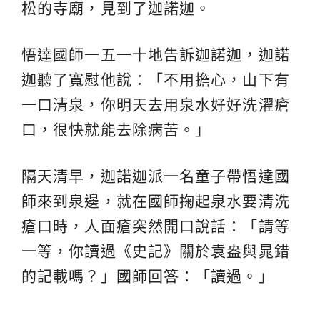
松的寺廟，見到了迦諾迦。
悟達國師一五一十地告訴迦諾迦，迦諾
迦聽了寬慰他說：「不用擔心，山下有
一口清泉，你明天去用泉水好好洗濯瘡
口，很快就能去除病苦。」
隔天清早，迦諾迦派一名童子帶悟達國
師來到泉邊，就在國師掬起泉水要清洗
瘡口時，人面瘡突然開口說話：「請等
一等，你讀過《史記》關於袁盎與晁錯
的記載嗎？」國師回答：「讀過。」