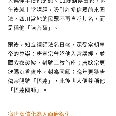
大佛伸手摸他的頭。11歲剃髮出家，兩
年後就上堂講經，吸引許多信眾前來聞
法，四川當地的民眾不再直呼其名，而
是稱他「陳菩薩」。
爾後，知玄禪師法名日盛，深受當朝皇
帝的尊崇：唐宣宗曾詔他入宮講經，並
賜紫衣袈裟，封號三教首座；唐懿宗更
欽賜沉香寶座，封為國師；晚年更獲唐
僖宗賜號「悟達」，此後世人便尊稱他
「悟達國師」。
宿世冤債化為人面瘡復仇