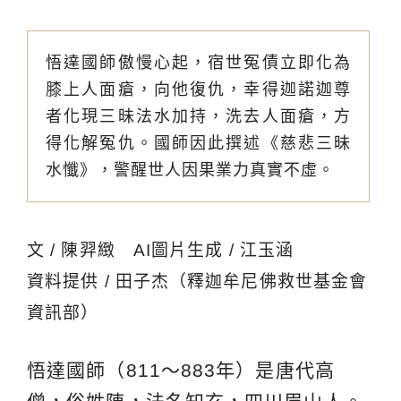
悟達國師傲慢心起，宿世冤債立即化為
膝上人面瘡，向他復仇，幸得迦諾迦尊
者化現三昧法水加持，洗去人面瘡，方
得化解冤仇。國師因此撰述《慈悲三昧
水懺》，警醒世人因果業力真實不虛。
文 / 陳羿緻 AI圖片生成 / 江玉涵
資料提供 / 田子杰（釋迦牟尼佛救世基金會
資訊部）
悟達國師（811～883年）是唐代高