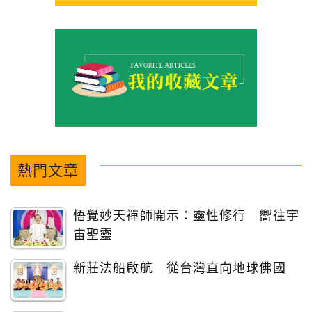
熱門文章
悟覺妙天禪師開示：靈性修行 嚮往宇
宙聖靈
新莊法船啟航 從台灣直向地球佛國