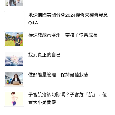
地球佛國美國分會2024禪修營禪修觀念
Q&A
棒球教練蔡璧州 帶孩子快樂成長
找到真正的自己
做好能量管理 保持最佳狀態
子宮肌瘤該切除嗎？子宮危「肌」，位
置大小是關鍵