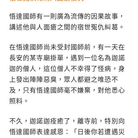
悟達國師有一則廣為流傳的因果故事，
講述他與人面瘡之間的宿世冤仇糾葛。
在悟達國師尚未受封國師前，有一天在
長安的某寺廟掛單，遇到一位名為迦諾
迦的僧人，這位僧人不幸得了怪病，身
上發出陣陣惡臭，眾人都避之唯恐不
及，只有悟達國師毫不嫌棄，對他悉心
照料。
不久，迦諾迦痊癒了，離寺前，特別向
悟達國師表達感恩：「日後你若遭遇災