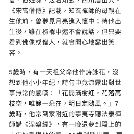
僧，俗姓陳，法名知玄，四川眉山人。
《宋高僧傳》記載，知玄禪師的母親在
生他前，曾夢見月亮進入懷中；待他出
生後，雖在襁褓中還不會說話，但只要
看到佛像或僧人，就會開心地露出笑
容。
5歲時，有一天祖父命他作詩詠花，沒
想到他小小年紀，詩句中竟流露出對世
事無常的感嘆：「
花開滿樹紅，花落萬
枝空，唯餘一朵在，明日定隨風。
」7
歲時，他常到家附近的寧夷寺聽法泰禪
師講《涅槃經》，有一晚還夢到殿上的