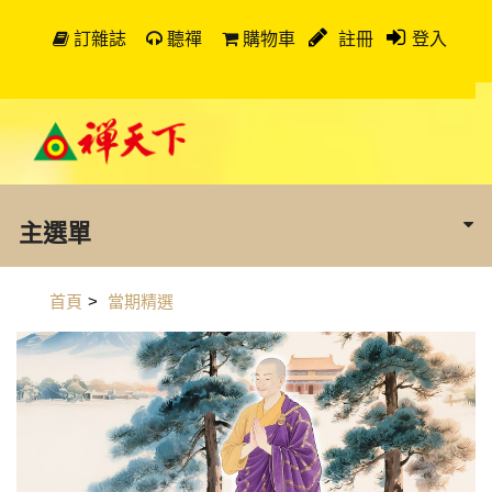
訂雜誌
聽禪
購物車
註冊
登入
主選單
首頁
>
當期精選