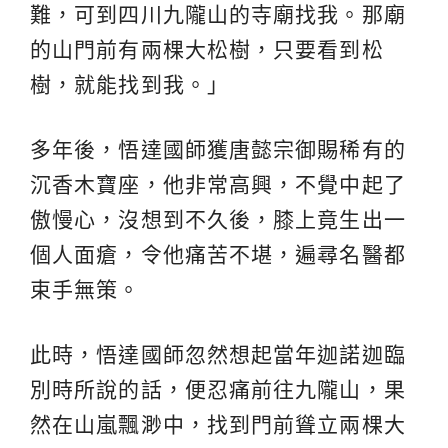
難，可到四川九隴山的寺廟找我。那廟
的山門前有兩棵大松樹，只要看到松
樹，就能找到我。」
多年後，悟達國師獲唐懿宗御賜稀有的
沉香木寶座，他非常高興，不覺中起了
傲慢心，沒想到不久後，膝上竟生出一
個人面瘡，令他痛苦不堪，遍尋名醫都
束手無策。
此時，悟達國師忽然想起當年迦諾迦臨
別時所說的話，便忍痛前往九隴山，果
然在山嵐飄渺中，找到門前聳立兩棵大