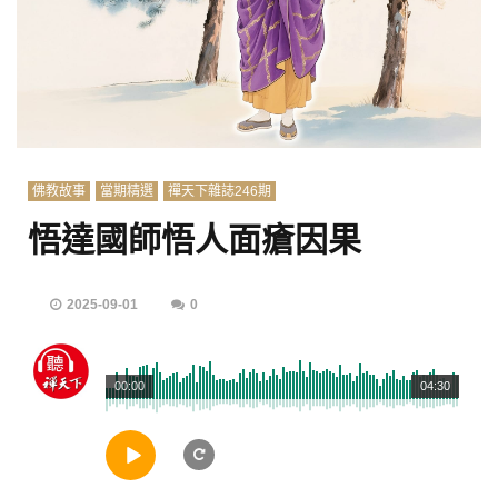
佛教故事
當期精選
禪天下雜誌246期
悟達國師悟人面瘡因果
2025-09-01
0
00:00
04:30