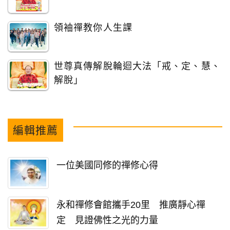
領袖禪教你人生課
世尊真傳解脫輪迴大法「戒、定、慧、
解脫」
編輯推薦
一位美國同修的禪修心得
永和禪修會館攜手20里 推廣靜心禪
定 見證佛性之光的力量