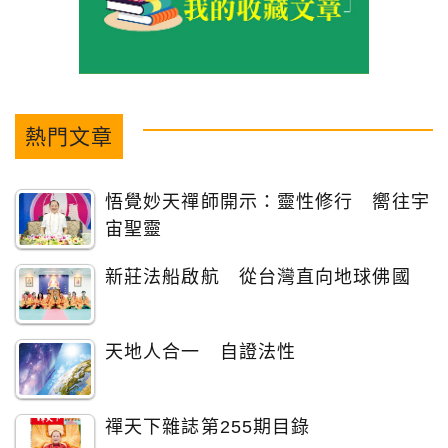
熱門文章
悟覺妙天禪師開示：靈性修行 嚮往宇
宙聖靈
新莊法船啟航 從台灣直向地球佛國
天地人合一 自證法性
禪天下雜誌第255期目錄