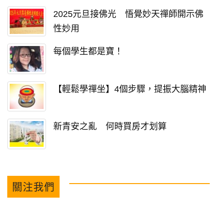
2025元旦接佛光 悟覺妙天禪師開示佛
性妙用
每個學生都是寶！
【輕鬆學禪坐】4個步驟，提振大腦精神
新青安之亂 何時買房才划算
關注我們