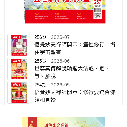
256期
2026-07
悟覺妙天禪師開示：靈性修行 嚮
往宇宙聖靈
255期
2026-06
世尊真傳解脫輪迴大法戒、定、
慧、解脫
254期
2026-05
悟覺妙天禪師開示：修行要統合佛
經和見證