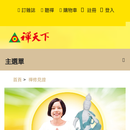
訂雜誌
聽禪
購物車
註冊
登入
主選單
首頁
>
禪修見證