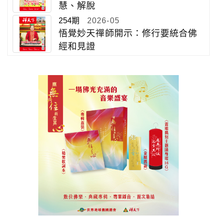
慧、解脫
254期
2026-05
悟覺妙天禪師開示：修行要統合佛
經和見證