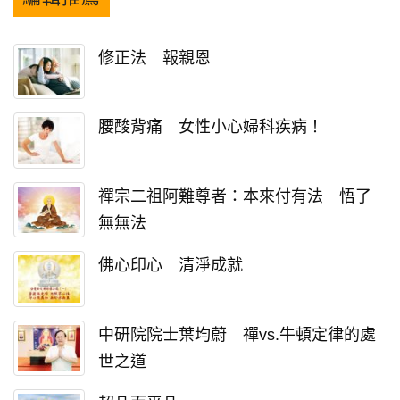
修正法 報親恩
腰酸背痛 女性小心婦科疾病！
禪宗二祖阿難尊者：本來付有法 悟了
無無法
佛心印心 清淨成就
中研院院士葉均蔚 禪vs.牛頓定律的處
世之道