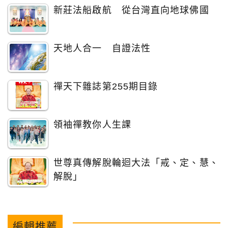
新莊法船啟航 從台灣直向地球佛國
天地人合一 自證法性
禪天下雜誌第255期目錄
領袖禪教你人生課
世尊真傳解脫輪迴大法「戒、定、慧、
解脫」
編輯推薦