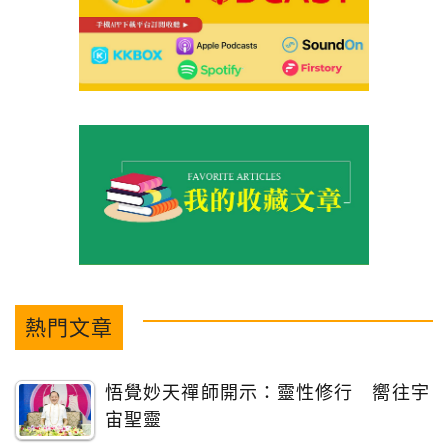
熱門文章
悟覺妙天禪師開示：靈性修行 嚮往宇
宙聖靈