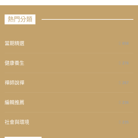
熱門分類
當期精選
658
健康養生
276
禪師說禪
267
編輯推薦
236
社會與環境
235