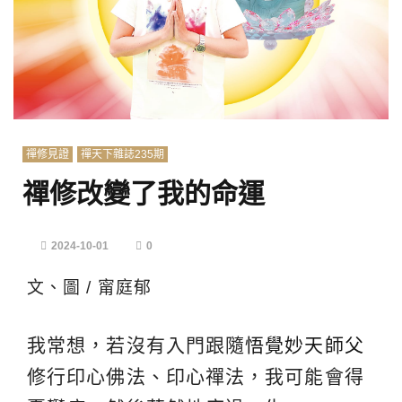
禪修見證
禪天下雜誌235期
禪修改變了我的命運
2024-10-01
0
文、圖 / 甯庭郁
我常想，若沒有入門跟隨
悟覺妙天師父
修行印心佛法、印心禪法，我可能會得