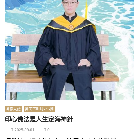
禪修見證
禪天下雜誌246期
印心佛法是人生定海神針
2025-09-01
0