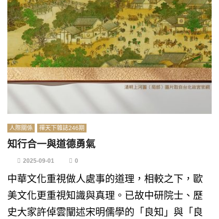
人際關係
禪天下雜誌246期
知行合一與道德勇氣
2025-09-01
0
中華文化重視做人處事的道理，相較之下，歐
美文化更重視知識與真理。已故中研院士、歷
史大家許倬雲闡述宋明儒學的「良知」與「良