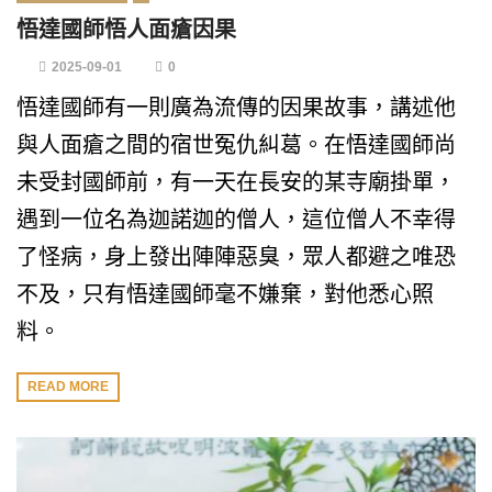
悟達國師悟人面瘡因果
2025-09-01
0
悟達國師有一則廣為流傳的因果故事，講述他
與人面瘡之間的宿世冤仇糾葛。在悟達國師尚
未受封國師前，有一天在長安的某寺廟掛單，
遇到一位名為迦諾迦的僧人，這位僧人不幸得
了怪病，身上發出陣陣惡臭，眾人都避之唯恐
不及，只有悟達國師毫不嫌棄，對他悉心照
料。
READ MORE