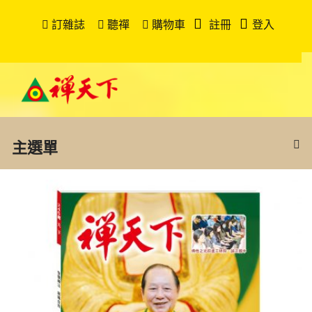
訂雜誌
聽禪
購物車
註冊
登入
主選單