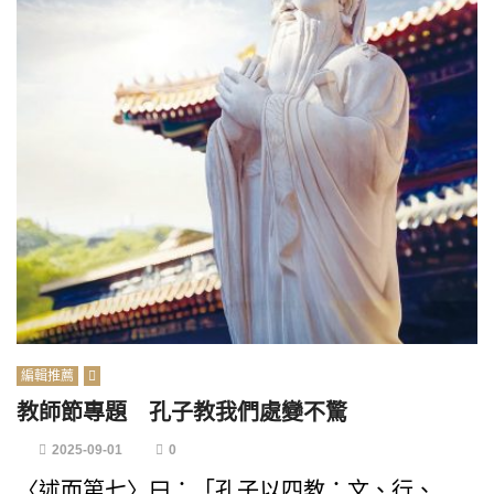
編輯推薦
教師節專題 孔子教我們處變不驚
2025-09-01
0
〈述而第七〉曰：「孔子以四教：文、行、