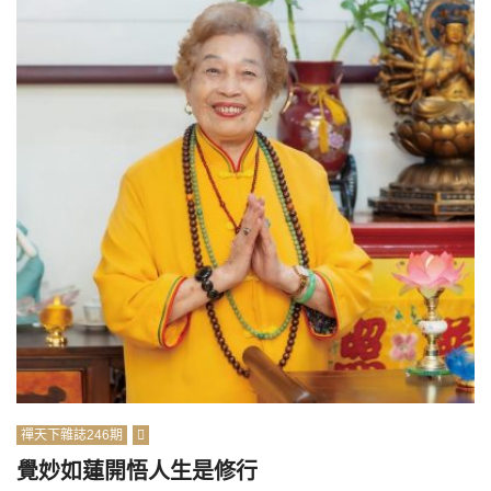
禪天下雜誌246期
覺妙如蓮開悟人生是修行