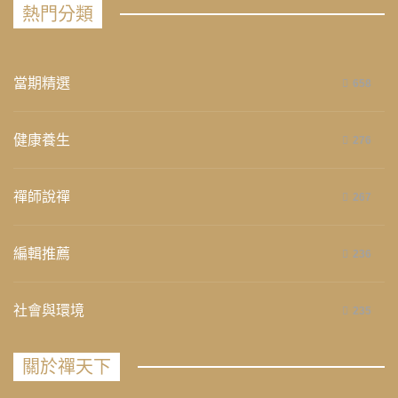
熱門分類
當期精選
658
健康養生
276
禪師說禪
267
編輯推薦
236
社會與環境
235
關於禪天下