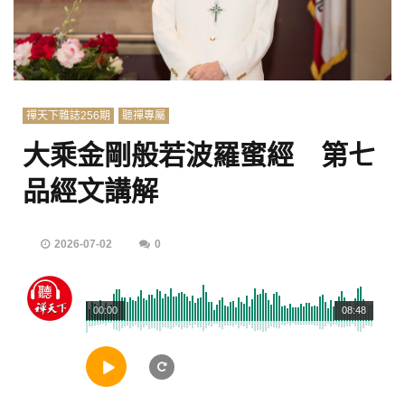
禪天下雜誌256期
聽禪專屬
大乘金剛般若波羅蜜經 第七
品經文講解
2026-07-02
0
00:00
08:48