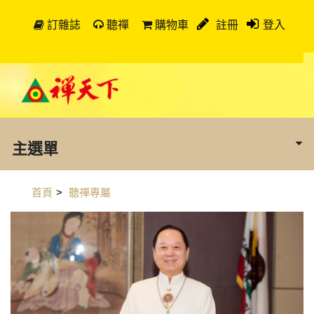
訂雜誌
聽禪
購物車
註冊
登入
主選單
首頁
>
聽禪專屬