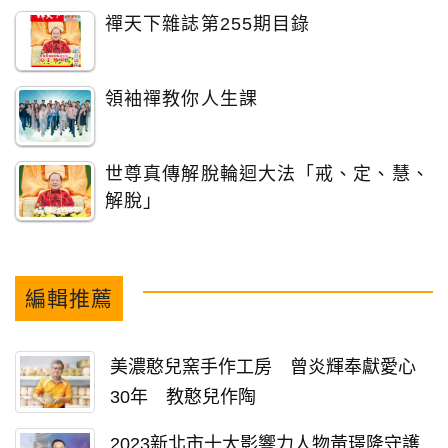
禪天下雜誌第255期目錄
領袖禪教你人生課
世尊真傳解脫輪迴大法「戒、定、慧、
解脫」
編輯推薦
美濃憨兒窯手作工房 曾炎輝奉獻愛心
30年 教憨兒作陶
2023新北市十大影響力人物黃璟隆守護