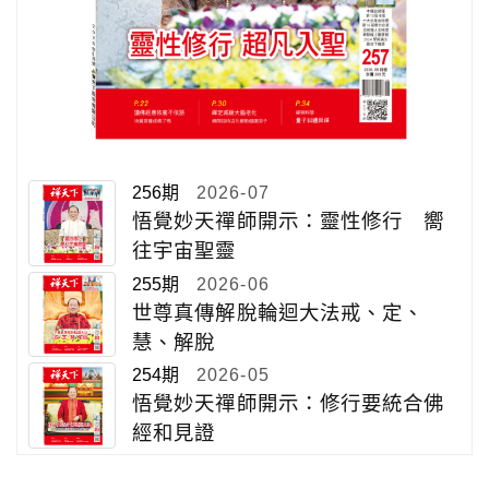
256期
2026-07
悟覺妙天禪師開示：靈性修行 嚮
往宇宙聖靈
255期
2026-06
世尊真傳解脫輪迴大法戒、定、
慧、解脫
254期
2026-05
悟覺妙天禪師開示：修行要統合佛
經和見證