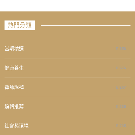
熱門分類
當期精選
658
健康養生
276
禪師說禪
267
編輯推薦
236
社會與環境
235