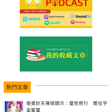
熱門文章
悟覺妙天禪師開示：靈性修行 嚮往宇
宙聖靈