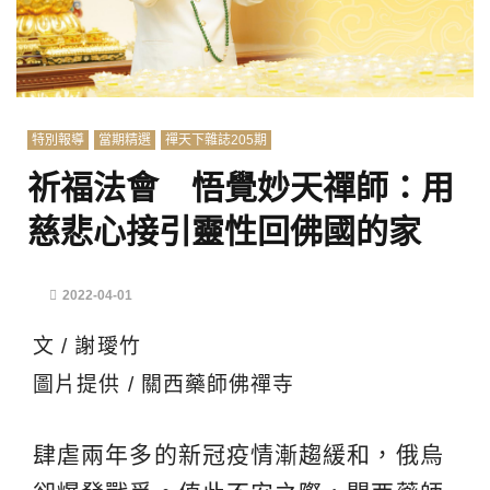
特別報導
當期精選
禪天下雜誌205期
祈福法會 悟覺妙天禪師：用
慈悲心接引靈性回佛國的家
2022-04-01
文 / 謝璦竹
圖片提供 / 關西藥師佛禪寺
肆虐兩年多的新冠疫情漸趨緩和，俄烏