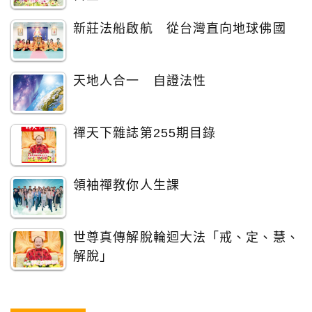
新莊法船啟航 從台灣直向地球佛國
天地人合一 自證法性
禪天下雜誌第255期目錄
領袖禪教你人生課
世尊真傳解脫輪迴大法「戒、定、慧、
解脫」