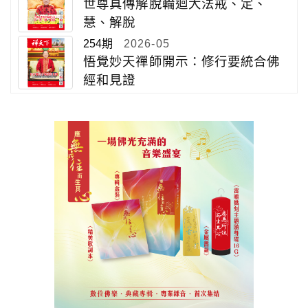
世尊真傳解脫輪迴大法戒、定、
慧、解脫
254期
2026-05
悟覺妙天禪師開示：修行要統合佛
經和見證