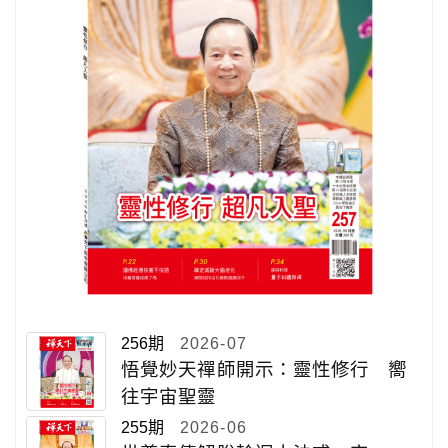
256期
2026-07
悟覺妙天禪師開示：靈性修行 嚮
往宇宙聖靈
255期
2026-06