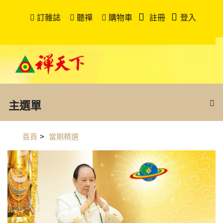
訂雜誌
聽禪
購物車
註冊
登入
主選單
首頁
>
當期精選