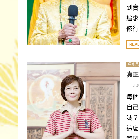
到實
追求
修行
REA
禪修見
真正
2
每個
自己
嗎？
這麼