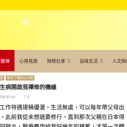
聽禪
心得見證
財經社會
品味生活
人文與
證
禪天下雜誌252期
生病開啟我禪修的機緣
026-03-01
0
工作待遇堪稱優渥，生活無虞，可以每年帶父母出
。此前我從未想過要修行，直到那次父親在日本得
冠肺炎，醫療費用掉我好幾年的積蓄，才第一次體