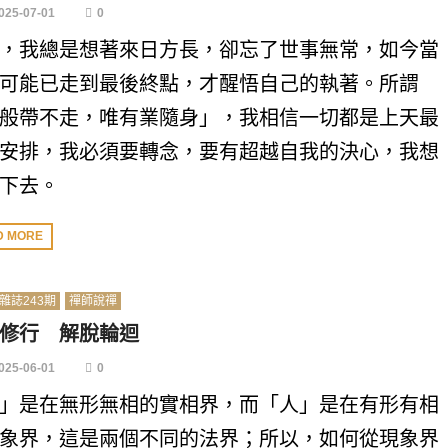
025-07-01
0
，我總是想著來日方長，卻忘了世事無常，如今當
可能已走到最後終點，才醒悟自己的執著。所謂
般帶不走，唯有業隨身」，我相信一切都是上天最
安排，我必須要轉念，要有超越自我的決心，我想
下去。
D MORE
雜誌243期
禪師說禪
修行 解脫輪迴
025-06-01
0
」是在無形無相的實相界，而「人」是在有形有相
象界，這是兩個不同的法界；所以，如何從現象界