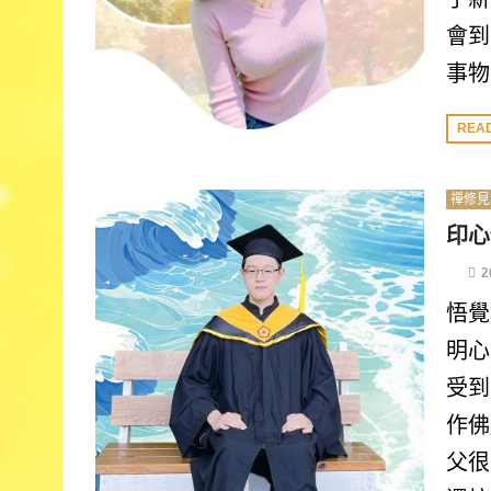
會到
事物
REA
禪修見
印心
2
悟覺
明心
受到
作佛
父很