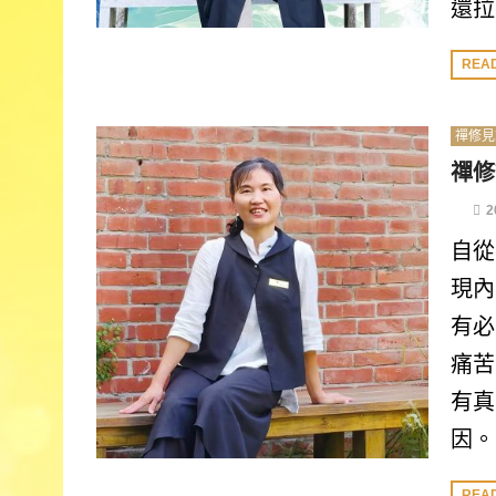
還拉
REA
禪修見
禪修
2
自從
現內
有必
痛苦
有真
因。
REA