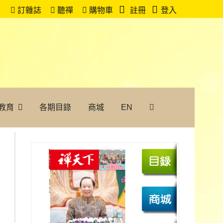
訂雜誌
聽禪
購物車
註冊
登入
教育
各期目錄
商城
EN