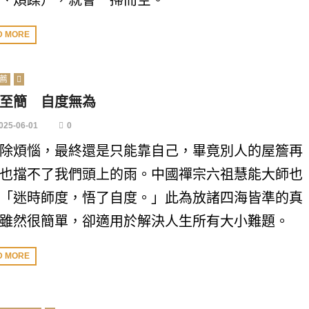
、煩躁），就會一掃而空。
D MORE
薦
至簡 自度無為
025-06-01
0
除煩惱，最終還是只能靠自己，畢竟別人的屋簷再
也擋不了我們頭上的雨。中國禪宗六祖慧能大師也
「迷時師度，悟了自度。」此為放諸四海皆準的真
雖然很簡單，卻適用於解決人生所有大小難題。
D MORE