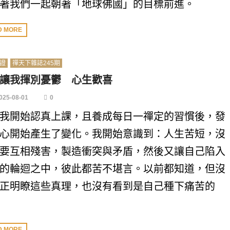
著我們一起朝著「地球佛國」的目標前進。
D MORE
證
禪天下雜誌245期
讓我揮別憂鬱 心生歡喜
025-08-01
0
我開始認真上課，且養成每日一禪定的習慣後，發
心開始產生了變化。我開始意識到：人生苦短，沒
要互相殘害，製造衝突與矛盾，然後又讓自己陷入
的輪迴之中，彼此都苦不堪言。以前都知道，但沒
正明瞭這些真理，也沒有看到是自己種下痛苦的
D MORE