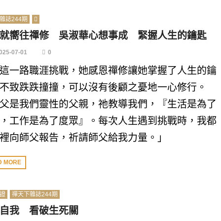
雜誌244期
就嚮往禪修 吳淑華心想事成 緊握人生的鑰匙
025-07-01
0
這一路職涯挑戰，她感恩禪修讓她掌握了人生的鑰
不致跌跌撞撞，可以沒有後顧之憂地一心修行。
父是我們靈性的父親，祂教導我們，『生活是為了
，工作是為了度眾』。每次人生遇到挑戰時，我都
裡向師父報告，祈請師父給我力量。」
D MORE
證
禪天下雜誌244期
自我 看破生死關