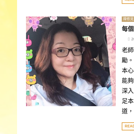
禪修見
每個
2
老師
勵。
本心
能夠
深入
足本
道，
REA