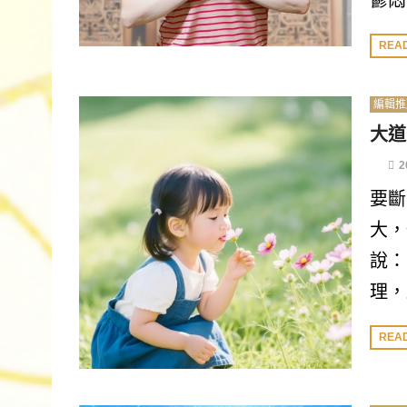
鬱悶
REA
編輯推
大道
2
要斷
大，
說：
理，
REA