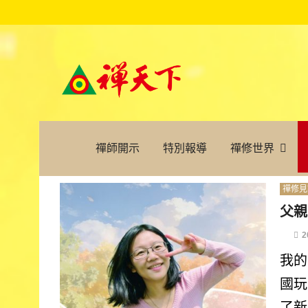
禪師開示
特別報導
禪修世界
禪修見
父親
2
我的
國玩
了新