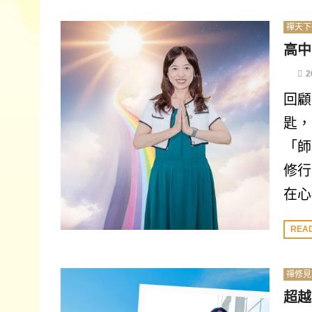
禪天下
高中
2
回顧
匙，
「師
修行
在心
REA
禪修見
超越