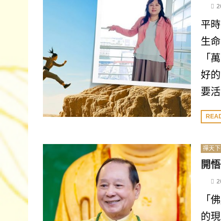
2
平時
生命
「萬
好的
要活
REA
禪天下
開悟
2
「佛
的現