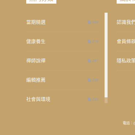
當期精選
認識我
658
健康養生
會員條
276
禪師說禪
隱私政
267
編輯推薦
236
社會與環境
235
電話：(0