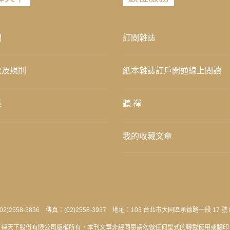
們
訂閱雜誌
款及規則
紙本雜誌訂戶開通線上閱讀
策
聽 禪
我的收藏文章
2)2558-3836 傳真：(02)2558-3937 地址：103 台北市大同區承德路一段 17 號 
禪天下股份有限公司版權所有‧本刊文章非經同意請勿做任何型式的轉載使用或翻印