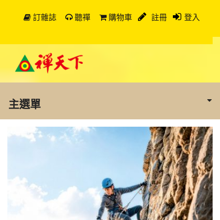
訂雜誌
聽禪
購物車
註冊
登入
主選單