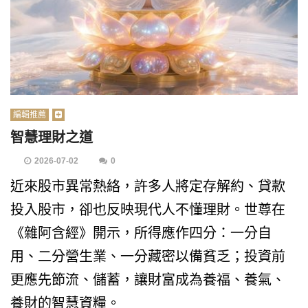
編輯推薦
智慧理財之道
2026-07-02
0
近來股市異常熱絡，許多人將定存解約、貸款
投入股市，卻也反映現代人不懂理財。世尊在
《雜阿含經》開示，所得應作四分：一分自
用、二分營生業、一分藏密以備貧乏；投資前
更應先節流、儲蓄，讓財富成為養福、養氣、
養財的智慧資糧。