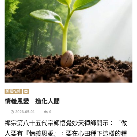
編輯推薦
情義恩愛 造化人間
2026-05-01
0
禪宗第八十五代宗師悟覺妙天禪師開示：「做
人要有『情義恩愛』，要在心田種下這樣的種