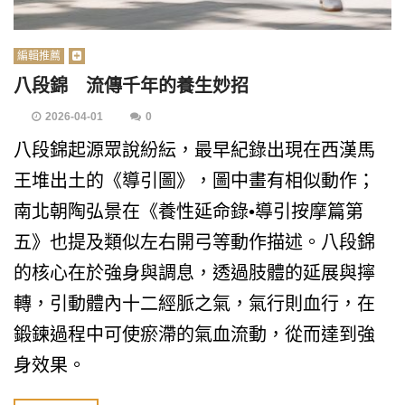
編輯推薦
八段錦 流傳千年的養生妙招
2026-04-01
0
八段錦起源眾說紛紜，最早紀錄出現在西漢馬
王堆出土的《導引圖》，圖中畫有相似動作；
南北朝陶弘景在《養性延命錄•導引按摩篇第
五》也提及類似左右開弓等動作描述。八段錦
的核心在於強身與調息，透過肢體的延展與擰
轉，引動體內十二經脈之氣，氣行則血行，在
鍛鍊過程中可使瘀滯的氣血流動，從而達到強
身效果。