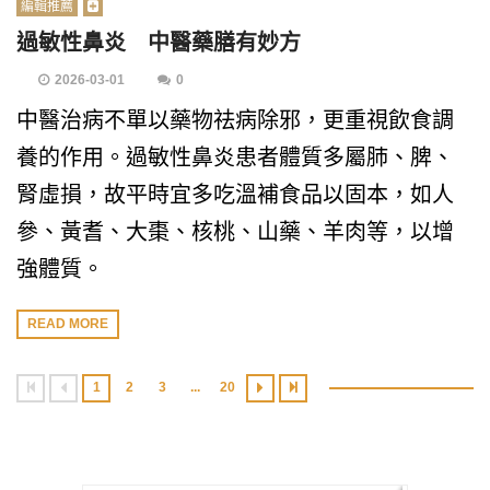
編輯推薦
過敏性鼻炎 中醫藥膳有妙方
2026-03-01
0
中醫治病不單以藥物祛病除邪，更重視飲食調
養的作用。過敏性鼻炎患者體質多屬肺、脾、
腎虛損，故平時宜多吃溫補食品以固本，如人
參、黃耆、大棗、核桃、山藥、羊肉等，以增
強體質。
READ MORE
1
2
3
...
20