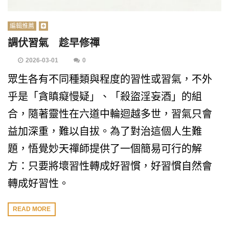
編輯推薦
調伏習氣 趁早修禪
2026-03-01
0
眾生各有不同種類與程度的習性或習氣，不外
乎是「貪瞋癡慢疑」、「殺盜淫妄酒」的組
合，隨著靈性在六道中輪迴越多世，習氣只會
益加深重，難以自拔。為了對治這個人生難
題，悟覺妙天禪師提供了一個簡易可行的解
方：只要將壞習性轉成好習慣，好習慣自然會
轉成好習性。
READ MORE