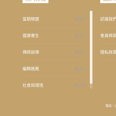
當期精選
認識我
658
健康養生
會員條
276
禪師說禪
隱私政
267
編輯推薦
236
社會與環境
235
電話：(0