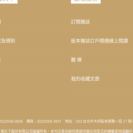
們
訂閱雜誌
款及規則
紙本雜誌訂戶開通線上閱讀
策
聽 禪
我的收藏文章
2)2558-3836 傳真：(02)2558-3937 地址：103 台北市大同區承德路一段 17 號 
禪天下股份有限公司版權所有‧本刊文章非經同意請勿做任何型式的轉載使用或翻印