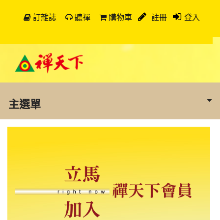
訂雜誌
聽禪
購物車
註冊
登入
主選單