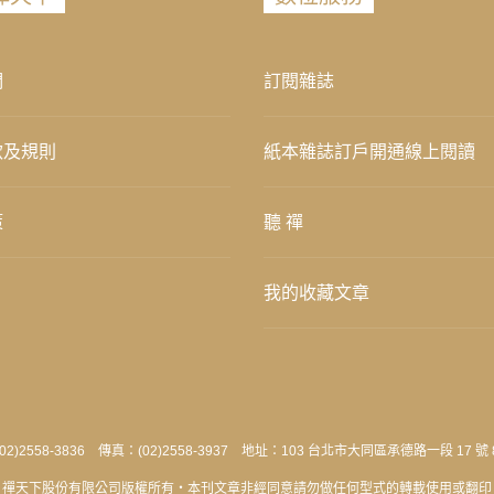
們
訂閱雜誌
款及規則
紙本雜誌訂戶開通線上閱讀
策
聽 禪
我的收藏文章
2)2558-3836 傳真：(02)2558-3937 地址：103 台北市大同區承德路一段 17 號 
禪天下股份有限公司版權所有‧本刊文章非經同意請勿做任何型式的轉載使用或翻印