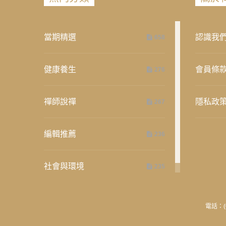
當期精選
認識我
658
健康養生
會員條
276
禪師說禪
隱私政
267
編輯推薦
236
社會與環境
235
電話：(0