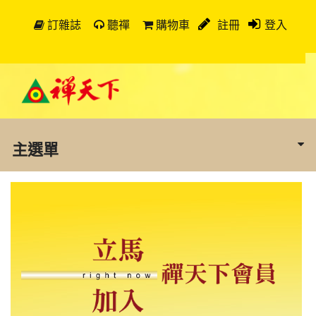
訂雜誌
聽禪
購物車
註冊
登入
主選單