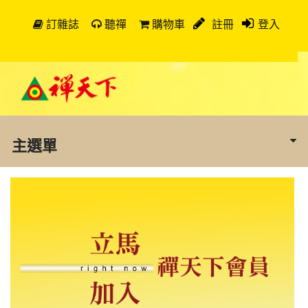
訂雜誌
聽禪
購物車
註冊
登入
主選單