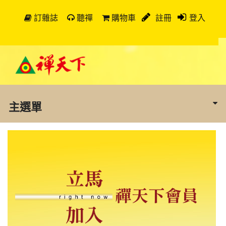
訂雜誌
聽禪
購物車
註冊
登入
主選單