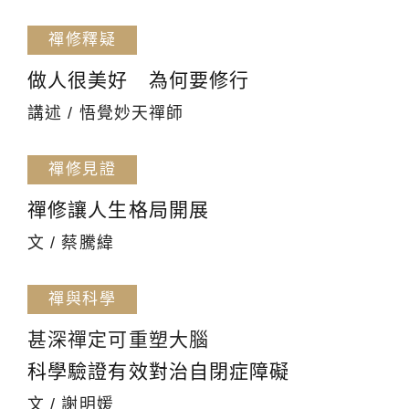
禪修釋疑
做人很美好 為何要修行
講述 / 悟覺妙天禪師
禪修見證
禪修讓人生格局開展
文 / 蔡騰緯
禪與科學
甚深禪定可重塑大腦
科學驗證有效對治自閉症障礙
文 / 謝明媛