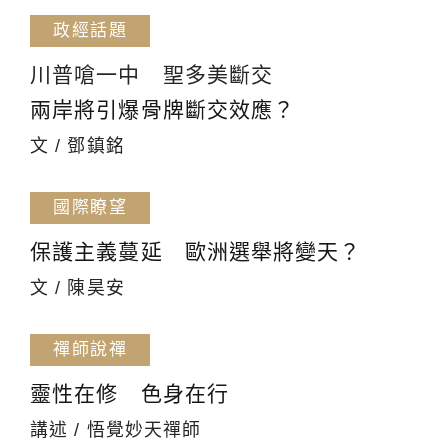
政經話題
川普嗆一中 聖多美斷交
兩岸將引爆骨牌斷交效應？
文 / 鄧鎮銘
國際瞭望
保護主義蔓延 歐洲選舉將變天？
文 / 陳昊安
禪師說禪
靈性在修 色身在行
講述 / 悟覺妙天禪師