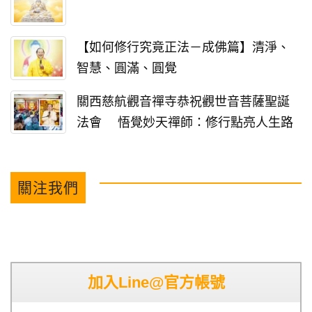
【如何修行究竟正法－成佛篇】清淨、
智慧、圓滿、圓覺
關西慈航觀音禪寺恭祝觀世音菩薩聖誕
法會 悟覺妙天禪師：修行點亮人生路
關注我們
加入Line@官方帳號