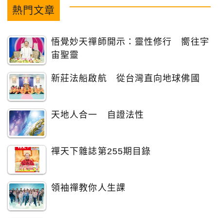
熱門文章
悟覺妙天禪師開示：靈性修行 嚮往宇
宙聖靈
新莊法船啟航 從台灣直向地球佛國
天地人合一 自證法性
禪天下雜誌第255期目錄
領袖禪教你人生課