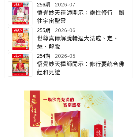
256期
2026-07
悟覺妙天禪師開示：靈性修行 嚮
往宇宙聖靈
255期
2026-06
世尊真傳解脫輪迴大法戒、定、
慧、解脫
254期
2026-05
悟覺妙天禪師開示：修行要統合佛
經和見證