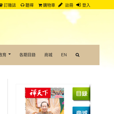
訂雜誌
聽禪
購物車
註冊
登入
教育
各期目錄
商城
EN