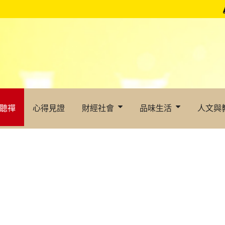
聽禪
心得見證
財經社會
品味生活
人文與