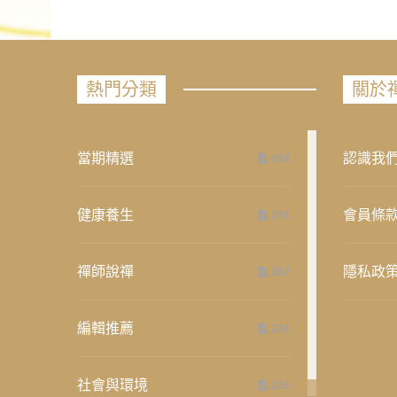
熱門分類
關於
當期精選
認識我
658
健康養生
會員條
276
禪師說禪
隱私政
267
編輯推薦
236
社會與環境
235