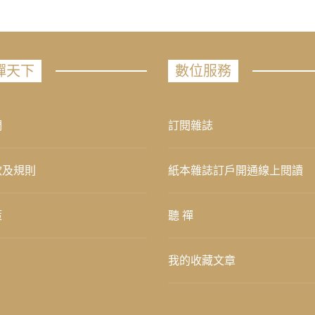
禪天下
數位服務
們
訂閱雜誌
款及規則
紙本雜誌訂戶開通線上閱讀
策
聽 禪
我的收藏文章