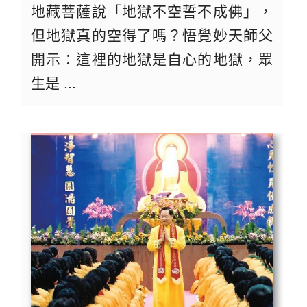
地藏菩薩說「地獄不空誓不成佛」，
但地獄真的空得了嗎？悟覺妙天師父
開示：這裡的地獄是自心的地獄，眾
生是 ...