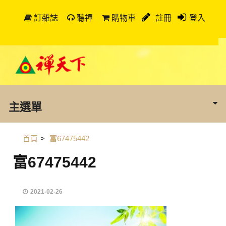
訂雜誌
聽禪
購物車
註冊
登入
主選單
首頁
>
富67475442
富67475442
2021-02-26