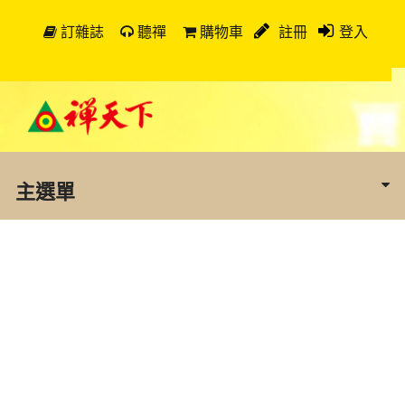
訂雜誌
聽禪
購物車
註冊
登入
主選單