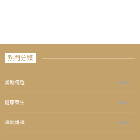
熱門分類
當期精選
658
健康養生
276
禪師說禪
267