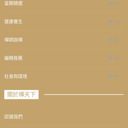
當期精選
658
健康養生
276
禪師說禪
267
編輯推薦
236
社會與環境
235
關於禪天下
認識我們