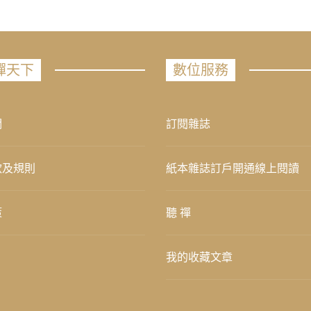
禪天下
數位服務
們
訂閱雜誌
款及規則
紙本雜誌訂戶開通線上閱讀
策
聽 禪
我的收藏文章