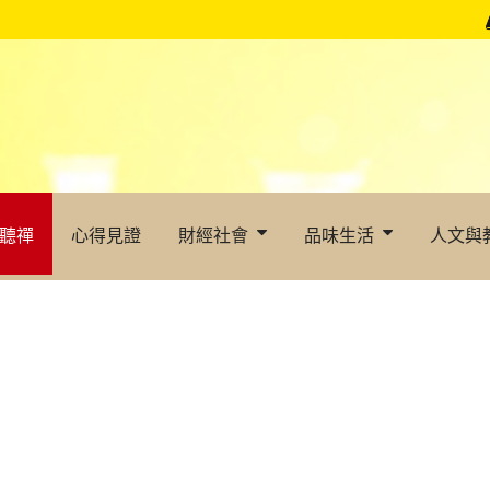
聽禪
心得見證
財經社會
品味生活
人文與