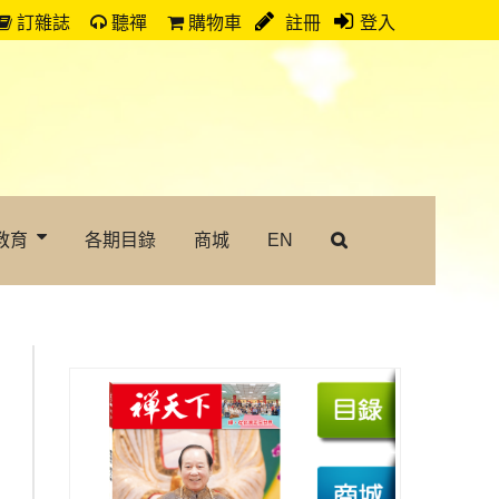
訂雜誌
聽禪
購物車
註冊
登入
教育
各期目錄
商城
EN