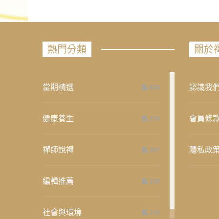
熱門分類
關於
當期精選
認識我
658
健康養生
會員條
276
禪師說禪
隱私政
267
編輯推薦
236
社會與環境
235