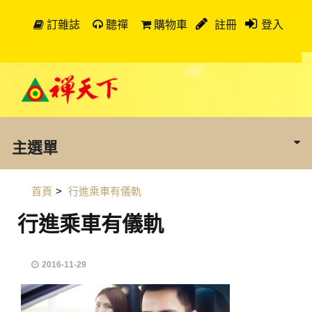
訂雜誌
聽禪
購物車
註冊
登入
主選單
首頁
>
行進乘車有儀軌
行進乘車有儀軌
2016-11-29