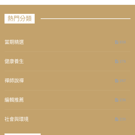
熱門分類
當期精選
658
健康養生
276
禪師說禪
267
編輯推薦
236
社會與環境
235