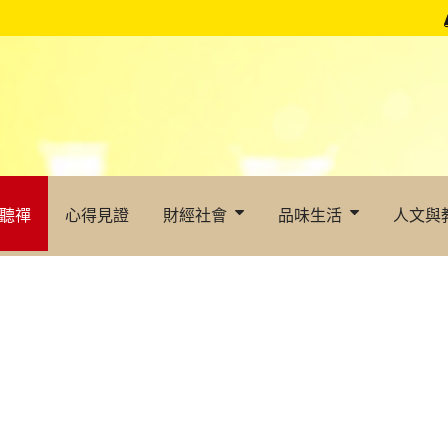
聽禪
心得見證
財經社會
品味生活
人文與