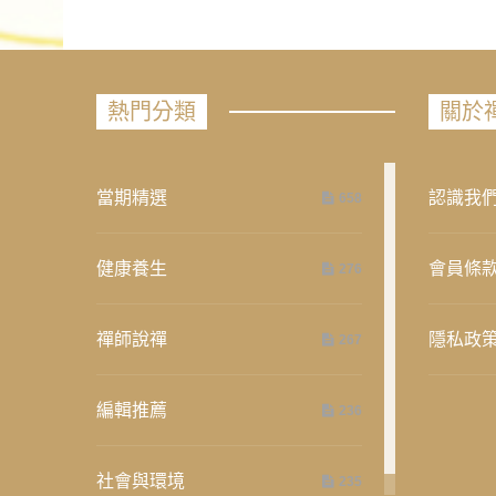
熱門分類
關於
當期精選
認識我
658
健康養生
會員條
276
禪師說禪
隱私政
267
編輯推薦
236
社會與環境
235