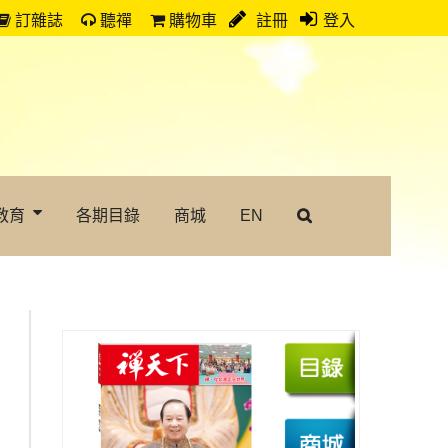
訂雜誌
聽禪
購物車
註冊
登入
教育
各期目錄
商城
EN