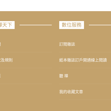
禪天下
數位服務
們
訂閱雜誌
款及規則
紙本雜誌訂戶開通線上閱讀
策
聽 禪
我的收藏文章