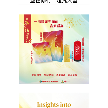
靈性修行 超凡入聖