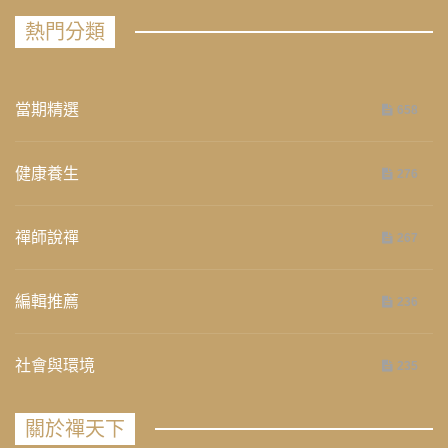
熱門分類
當期精選
658
健康養生
276
禪師說禪
267
編輯推薦
236
社會與環境
235
關於禪天下