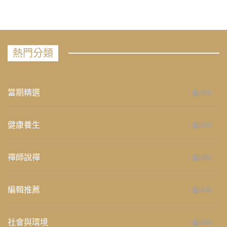
熱門分類
當期精選
658
健康養生
276
禪師說禪
267
編輯推薦
236
社會與環境
235