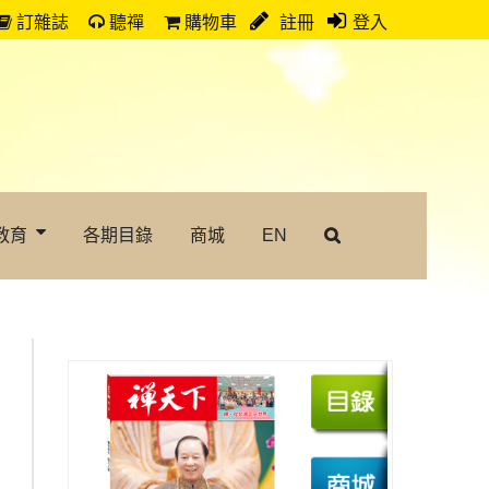
訂雜誌
聽禪
購物車
註冊
登入
教育
各期目錄
商城
EN