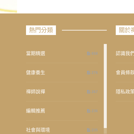
熱門分類
關於
當期精選
認識我
658
健康養生
會員條
276
禪師說禪
隱私政
267
編輯推薦
236
社會與環境
235