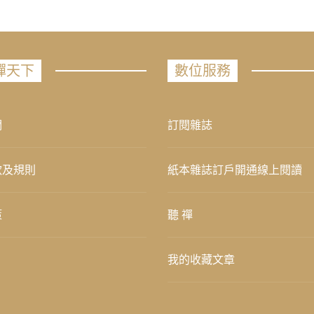
禪天下
數位服務
們
訂閱雜誌
款及規則
紙本雜誌訂戶開通線上閱讀
策
聽 禪
我的收藏文章