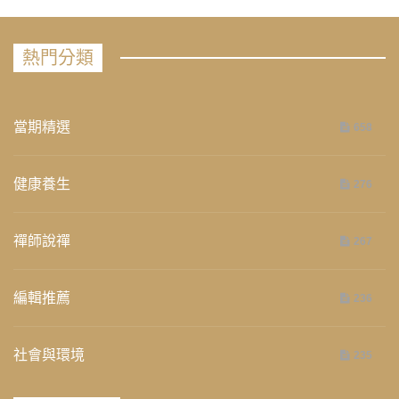
熱門分類
當期精選
658
健康養生
276
禪師說禪
267
編輯推薦
236
社會與環境
235