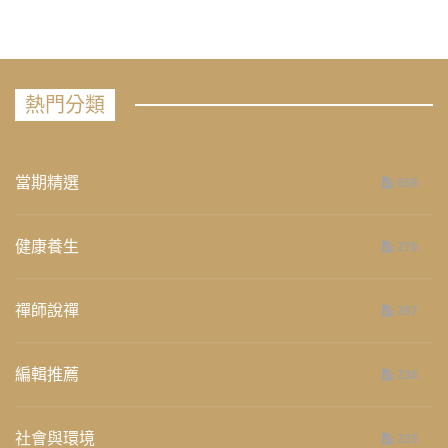
熱門分類
當期精選
658
健康養生
276
禪師說禪
267
編輯推薦
236
社會與環境
235