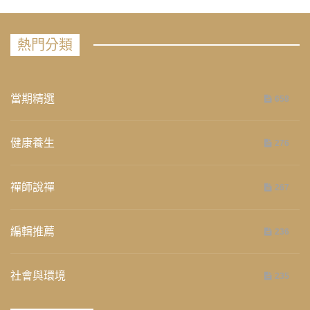
熱門分類
當期精選
658
健康養生
276
禪師說禪
267
編輯推薦
236
社會與環境
235