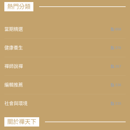
熱門分類
當期精選
658
健康養生
276
禪師說禪
267
編輯推薦
236
社會與環境
235
關於禪天下