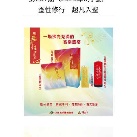
靈性修行 超凡入聖