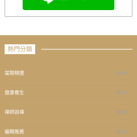
熱門分類
當期精選
658
健康養生
276
禪師說禪
267
編輯推薦
236