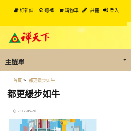
訂雜誌
聽禪
購物車
註冊
登入
主選單
首頁
>
都更緩步如牛
都更緩步如牛
2017-05-26