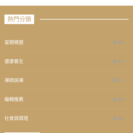
熱門分類
當期精選
658
健康養生
276
禪師說禪
267
編輯推薦
236
社會與環境
235