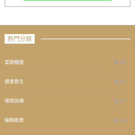
熱門分類
當期精選
658
健康養生
276
禪師說禪
267
編輯推薦
236