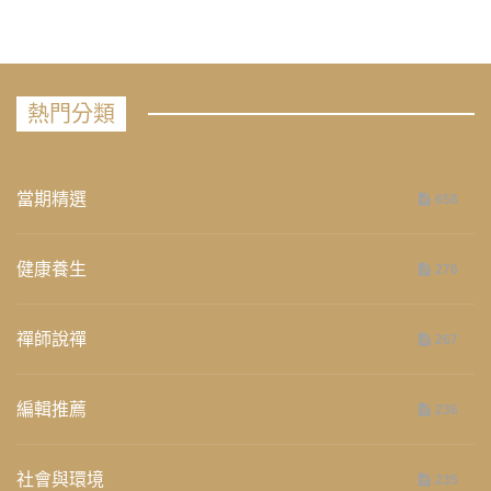
熱門分類
當期精選
658
健康養生
276
禪師說禪
267
編輯推薦
236
社會與環境
235