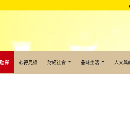
聽禪
心得見證
財經社會
品味生活
人文與