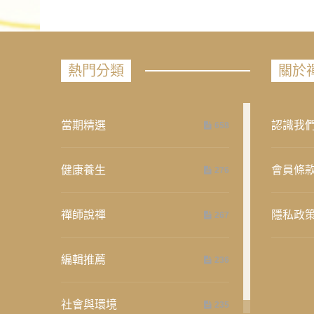
熱門分類
關於
當期精選
認識我
658
健康養生
會員條
276
禪師說禪
隱私政
267
編輯推薦
236
社會與環境
235