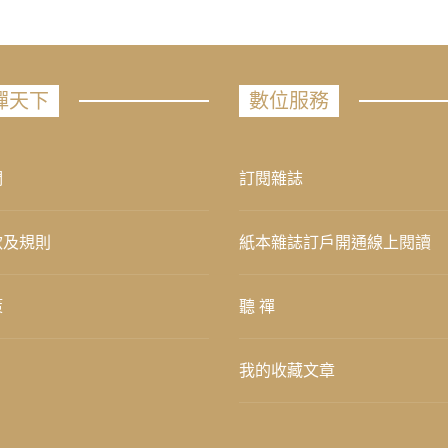
禪天下
數位服務
們
訂閱雜誌
款及規則
紙本雜誌訂戶開通線上閱讀
策
聽 禪
我的收藏文章