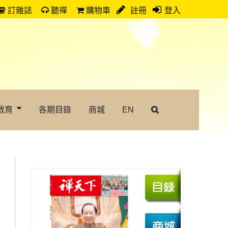
訂雜誌
聽禪
購物車
註冊
登入
教育
各期目錄
商城
EN