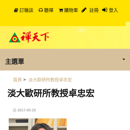
訂雜誌
聽禪
購物車
註冊
登入
主選單
首頁
>
淡大歐研所教授卓忠宏
淡大歐研所教授卓忠宏
2017-05-25