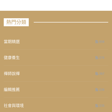
熱門分類
當期精選
658
健康養生
276
禪師說禪
267
編輯推薦
236
社會與環境
235